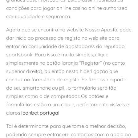
condições para jogar on line casino online authorized
com qualidade e segurança.
Agora que se encontra no website Nossa Aposta, pode
dar início ao processo de registo no web site para
entrar na comunidade de apostadores do reputado
sportsbook. Para isso é muito simples, clique
simplesmente no botão laranja “Registar” (no canto
superior direito), ou então nesta hiperligação que
conduz ao formulário de registo. Se fizer isso a partir
do seu smartphone ou pill, o formulário será tão
simples como o de computador. Os botões e
formulários estão a um clique, perfeitamente visíveis e
claros.
leonbet portugal
Tal é determinante para que tome a melhor decisão,
podendo sempre entrar em contactos com o apoio ao