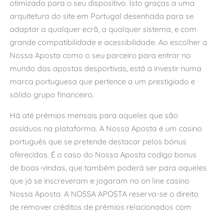
otimizada para o seu dispositivo. Isto graças a uma
arquitetura do site em Portugal desenhada para se
adaptar a qualquer ecrã, a qualquer sistema, e com
grande compatibilidade e acessibilidade. Ao escolher a
Nossa Aposta como o seu parceiro para entrar no
mundo das apostas desportivas, está a investir numa
marca portuguesa que pertence a um prestigiado e
sólido grupo financeiro.
Há até prémios mensais para aqueles que são
assíduos na plataforma. A Nossa Aposta é um casino
português que se pretende destacar pelos bónus
oferecidos. É o caso do Nossa Aposta codigo bonus
de boas-vindas, que também poderá ser para aqueles
que já se inscreveram e jogaram no on line casino
Nossa Aposta. A NOSSA APOSTA reserva-se o direito
de remover créditos de prémios relacionados com