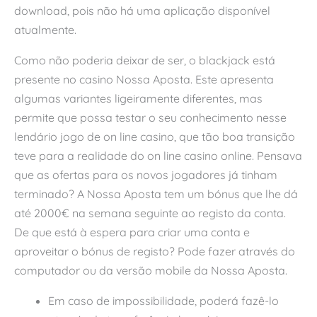
download, pois não há uma aplicação disponível
atualmente.
Como não poderia deixar de ser, o blackjack está
presente no casino Nossa Aposta. Este apresenta
algumas variantes ligeiramente diferentes, mas
permite que possa testar o seu conhecimento nesse
lendário jogo de on line casino, que tão boa transição
teve para a realidade do on line casino online. Pensava
que as ofertas para os novos jogadores já tinham
terminado? A Nossa Aposta tem um bónus que lhe dá
até 2000€ na semana seguinte ao registo da conta.
De que está à espera para criar uma conta e
aproveitar o bónus de registo? Pode fazer através do
computador ou da versão mobile da Nossa Aposta.
Em caso de impossibilidade, poderá fazê-lo