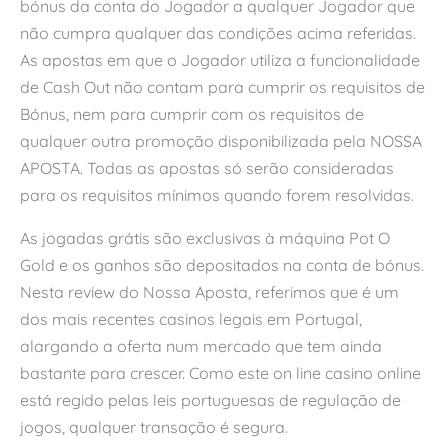
bónus da conta do Jogador a qualquer Jogador que
não cumpra qualquer das condições acima referidas.
As apostas em que o Jogador utiliza a funcionalidade
de Cash Out não contam para cumprir os requisitos de
Bónus, nem para cumprir com os requisitos de
qualquer outra promoção disponibilizada pela NOSSA
APOSTA. Todas as apostas só serão consideradas
para os requisitos mínimos quando forem resolvidas.
As jogadas grátis são exclusivas à máquina Pot O
Gold e os ganhos são depositados na conta de bónus.
Nesta review do Nossa Aposta, referimos que é um
dos mais recentes casinos legais em Portugal,
alargando a oferta num mercado que tem ainda
bastante para crescer. Como este on line casino online
está regido pelas leis portuguesas de regulação de
jogos, qualquer transação é segura.