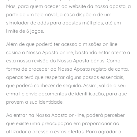
Mas, para quem aceder ao website da nossa aposta, a
partir de um telemóvel, a casa dispõem de um
simulador de odds para apostas múltiplas, até um
limite de 6 jogos.
Além de que poderá ter acesso a missões on line
casino a Nossa Aposta online, bastando estar atento a
esta nossa revisão do Nossa Aposta bónus. Como
forma de proceder ao Nossa Aposta registo de conta,
apenas terá que respeitar alguns passos essenciais,
que poderá conhecer de seguida. Assim, valide o seu
e-mail e envie documentos de identificação, para que
provem a sua identidade.
Ao entrar na Nossa Aposta on-line, poderá perceber
que existe uma preocupação em proporcionar ao
utilizador o acesso a estas ofertas. Para agradar a