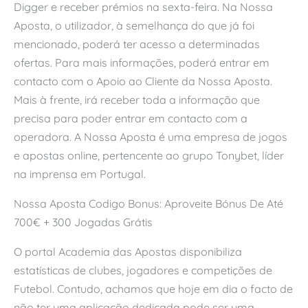
Digger e receber prémios na sexta-feira. Na Nossa
Aposta, o utilizador, à semelhança do que já foi
mencionado, poderá ter acesso a determinadas
ofertas. Para mais informações, poderá entrar em
contacto com o Apoio ao Cliente da Nossa Aposta.
Mais à frente, irá receber toda a informação que
precisa para poder entrar em contacto com a
operadora. A Nossa Aposta é uma empresa de jogos
e apostas online, pertencente ao grupo Tonybet, líder
na imprensa em Portugal.
Nossa Aposta Codigo Bonus: Aproveite Bónus De Até
700€ + 300 Jogadas Grátis
O portal Academia das Apostas disponibiliza
estatísticas de clubes, jogadores e competições de
Futebol. Contudo, achamos que hoje em dia o facto de
não ter uma aplicação dedicada pode ser uma