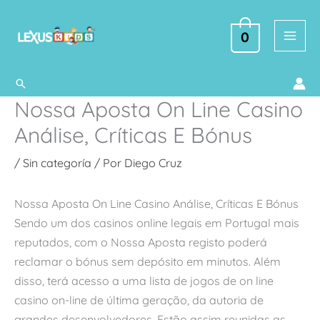
Ir
al
0
contenido
Buscar
Nossa Aposta On Line Casino
Análise, Críticas E Bónus
/
Sin categoría
/ Por
Diego Cruz
Nossa Aposta On Line Casino Análise, Críticas E Bónus
Sendo um dos casinos online legais em Portugal mais
reputados, com o Nossa Aposta registo poderá
reclamar o bónus sem depósito em minutos. Além
disso, terá acesso a uma lista de jogos de on line
casino on-line de última geração, da autoria de
grandes desenvolvedores. Estão assim reunidas as