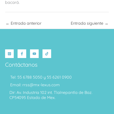
bacará.
←
Entrada anterior
Entrada siguiente
→
Contáctanos
Tel: 55 6788 5050 y 55 6261 0900
Email: rrss@mx-lexus.com
Dir: Av. Industria 102 int. Tlalnepantla de Baz.
CP54095 Estado de Mex.