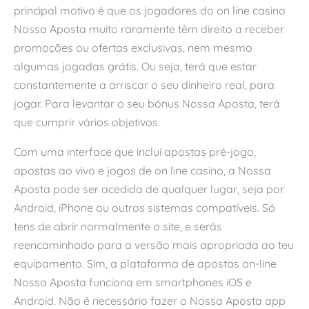
principal motivo é que os jogadores do on line casino
Nossa Aposta muito raramente têm direito a receber
promoções ou ofertas exclusivas, nem mesmo
algumas jogadas grátis. Ou seja, terá que estar
constantemente a arriscar o seu dinheiro real, para
jogar. Para levantar o seu bónus Nossa Aposta, terá
que cumprir vários objetivos.
Com uma interface que inclui apostas pré-jogo,
apostas ao vivo e jogos de on line casino, a Nossa
Aposta pode ser acedida de qualquer lugar, seja por
Android, iPhone ou outros sistemas compatíveis. Só
tens de abrir normalmente o site, e serás
reencaminhado para a versão mais apropriada ao teu
equipamento. Sim, a plataforma de apostas on-line
Nossa Aposta funciona em smartphones iOS e
Android. Não é necessário fazer o Nossa Aposta app