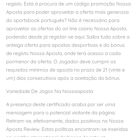
registo. Está à procura de um código promoção Nossa
Aposta para poder aproveitar a oferta mais generosa
do sportsbook português? Não é necessário para
aproveitar as ofertas do on line casino Nossa Aposta,
podendo desde já registar-se aqui. Saiba tudo sobre a
anteiga oferta para apostas desportivas e do bónus
de registo Nossa Aposta, onde terá acesso a cada
pormenor da oferta. O Jogador deve cumprir os
requisitos mínimos de aposta no prazo de 21 (vinte e
um) dias consecutivos após a aceitação do bónus.
Variedade De Jogos Na Nossaaposta
A presença deste certificado acaba por ser uma
mensagem para o potencial visitante da página.
Retiram-se, efetivamente, dados positivos na Nossa
Aposta Review. Estas políticas encontram-se inseridas