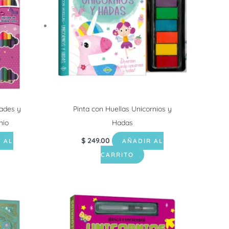
dades y
Pinta con Huellas Unicornios y
nio
Hadas
$
249.00
 AL
AÑADIR AL
CARRITO