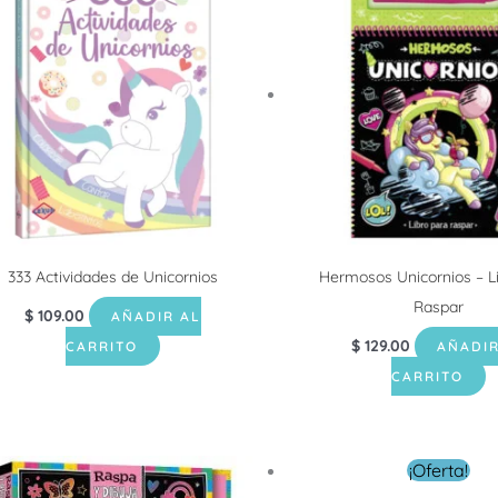
333 Actividades de Unicornios
Hermosos Unicornios – L
Raspar
$
109.00
AÑADIR AL
$
129.00
CARRITO
AÑADIR
CARRITO
El
El
¡Oferta!
precio
precio