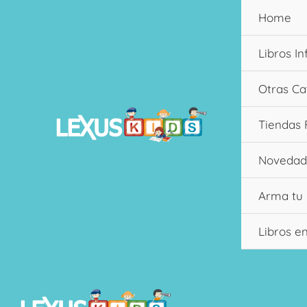
Ir
Home
al
contenido
Libros In
Otras Ca
Tiendas 
Novedad
Arma tu
Libros e