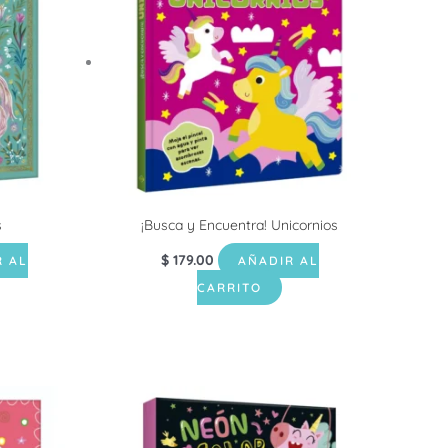
s
¡Busca y Encuentra! Unicornios
$
179.00
R AL
AÑADIR AL
CARRITO