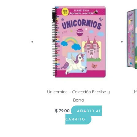
Unicornios – Colección Escribe y
M
Borra
$
79.00
AÑADIR AL
CARRITO