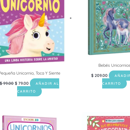
$ 99.00.
$ 79.00.
Bebés Unicornio
Pequeña Unicornio, Toca Y Siente
$
209.00
AÑADI
$
99.00
$
79.00
AÑADIR AL
CARRITO
CARRITO