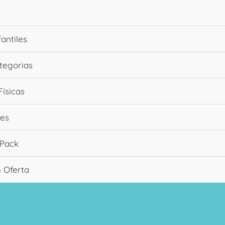
fantiles
tegorias
Físicas
es
 Pack
n Oferta