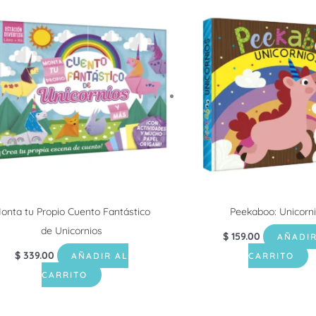
onta tu Propio Cuento Fantástico
Peekaboo: Unicorn
de Unicornios
$
159.00
AÑADIR
$
339.00
AÑADIR AL
CARRITO
CARRITO