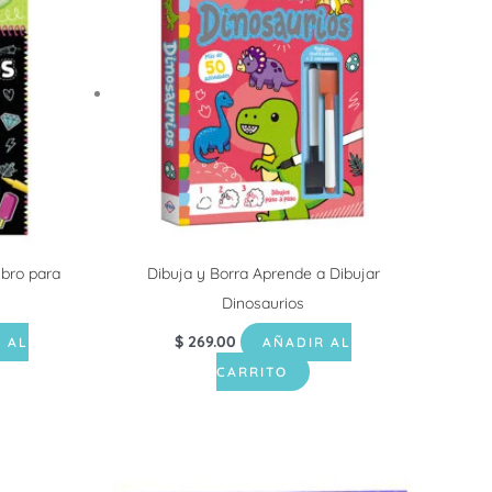
ibro para
Dibuja y Borra Aprende a Dibujar
Dinosaurios
$
269.00
 AL
AÑADIR AL
CARRITO