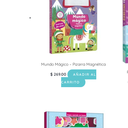
Mundo Mágico – Pizarra Magnética
$
269.00
AÑADIR AL
CARRITO