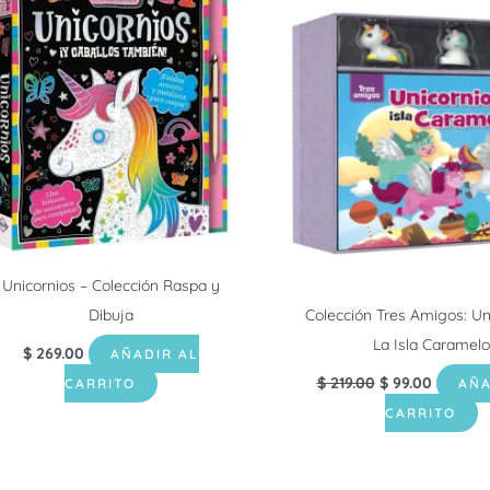
original
actual
era:
es:
$ 219.00.
$ 99.00.
Unicornios – Colección Raspa y
Dibuja
Colección Tres Amigos: Un
La Isla Caramelo
$
269.00
AÑADIR AL
$
219.00
$
99.00
CARRITO
AÑA
CARRITO