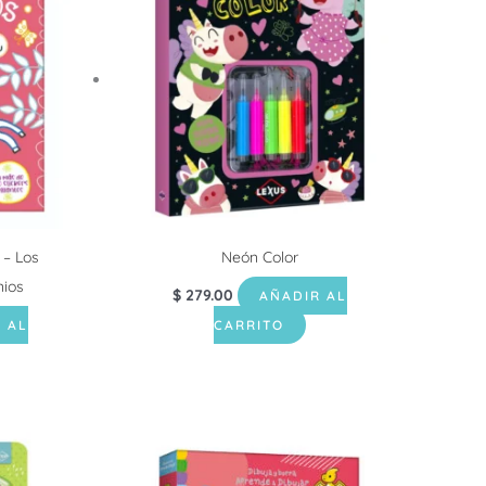
 – Los
Neón Color
nios
$
279.00
AÑADIR AL
 AL
CARRITO