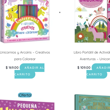
Unicornios y Arcoíris – Creativos
Libro Portátil de Activi
para Colorear
Aventuras – Unicor
$
169.00
$
109.00
AÑADIR AL
AÑADIR
CARRITO
CARRITO
El
El
¡Oferta!
precio
precio
original
actual
era:
es: