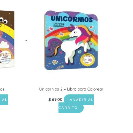
ios
Unicornios 2 – Libro para Colorear
$
69.00
 AL
AÑADIR AL
CARRITO