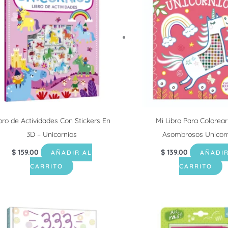
bro de Actividades Con Stickers En
Mi Libro Para Colorear
3D – Unicornios
Asombrosos Unicor
$
159.00
$
139.00
AÑADIR AL
AÑADIR
CARRITO
CARRITO