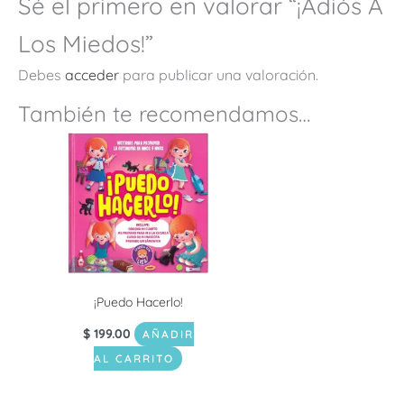
Sé el primero en valorar “¡Adiós A
Los Miedos!”
Debes
acceder
para publicar una valoración.
También te recomendamos…
¡Puedo Hacerlo!
$
199.00
AÑADIR
AL CARRITO