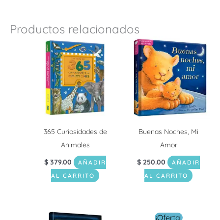
Productos relacionados
365 Curiosidades de
Buenas Noches, Mi
Animales
Amor
$
379.00
$
250.00
AÑADIR
AÑADIR
AL CARRITO
AL CARRITO
El
El
¡Oferta!