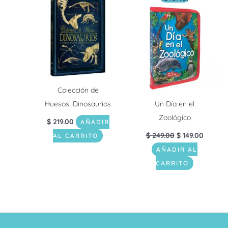
precio
precio
original
actual
era:
es:
$ 249.00.
$ 149.0
Colección de
Huesos: Dinosaurios
Un Día en el
Zoológico
$
219.00
AÑADIR
$
249.00
$
149.00
AL CARRITO
AÑADIR AL
CARRITO