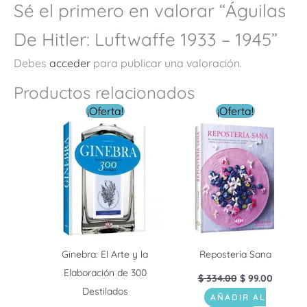
Sé el primero en valorar “Águilas
De Hitler: Luftwaffe 1933 – 1945”
Debes
acceder
para publicar una valoración.
Productos relacionados
El
El
El
El
¡Oferta!
¡Oferta!
precio
precio
precio
precio
original
actual
original
actual
era:
es:
era:
es:
$ 339.00.
$ 199.00.
$ 334.00.
$ 99.00.
Ginebra: El Arte y la
Repostería Sana
Elaboración de 300
$
334.00
$
99.00
Destilados
AÑADIR AL