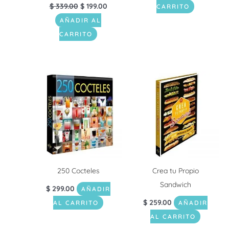
$
339.00
$
199.00
CARRITO
AÑADIR AL
CARRITO
250 Cocteles
Crea tu Propio
Sandwich
$
299.00
AÑADIR
$
259.00
AL CARRITO
AÑADIR
AL CARRITO