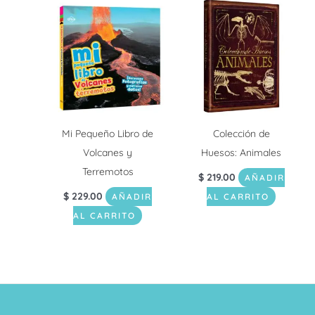
Mi Pequeño Libro de
Colección de
Volcanes y
Huesos: Animales
Terremotos
$
219.00
AÑADIR
$
229.00
AÑADIR
AL CARRITO
AL CARRITO