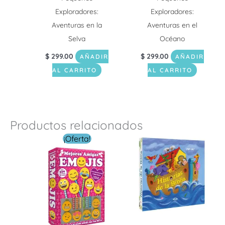
Exploradores:
Exploradores:
Aventuras en la
Aventuras en el
Selva
Océano
$
299.00
$
299.00
AÑADIR
AÑADIR
AL CARRITO
AL CARRITO
Productos relacionados
El
El
¡Oferta!
precio
precio
original
actual
era:
es:
$ 219.00.
$ 79.00.