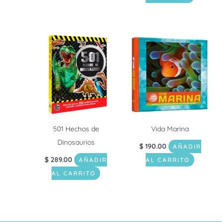
501 Hechos de
Vida Marina
Dinosaurios
$
190.00
AÑADIR
$
289.00
AÑADIR
AL CARRITO
AL CARRITO