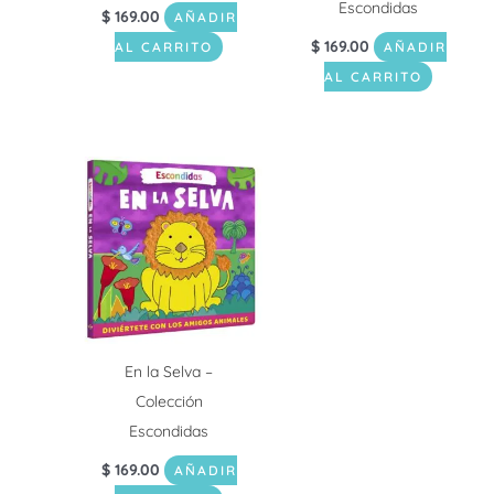
Escondidas
$
169.00
AÑADIR
$
169.00
AL CARRITO
AÑADIR
AL CARRITO
En la Selva –
Colección
Escondidas
$
169.00
AÑADIR