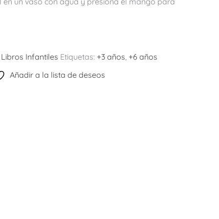
l en un vaso con agua y presiona el mango para
:
Libros Infantiles
Etiquetas:
+3 años
,
+6 años
Añadir a la lista de deseos