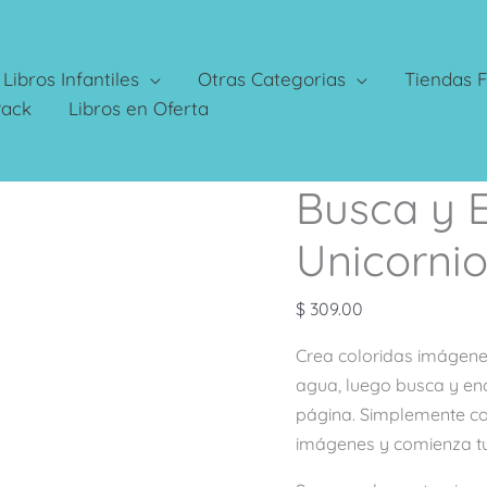
Libros Infantiles
Otras Categorias
Tiendas F
Pack
Libros en Oferta
Busca y 
Unicorni
$
309.00
Crea coloridas imágenes
agua, luego busca y en
página. Simplemente col
imágenes y comienza tu