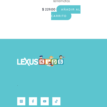
Terremotos
$
229.00
AÑADIR AL
CARRITO
.