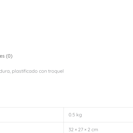
es (0)
ura, plastificado con troquel
0.5 kg
32 × 27 × 2 cm