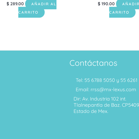
$
289.00
$
190.00
AÑADIR AL
AÑADIR
CARRITO
CARRITO
Contáctanos
Tel: 55 6788 5050 y 55 626
Email: rrss@mx-lexus.com
Dir: Av. Industria 102 int.
Tlalnepantla de Baz. CP540
Estado de Mex.