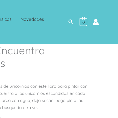
ísicas
Novedades
Buscar
0
Encuentra
os
 de unicornios con este libro para pintar con
cuentra a los unicornios escondidos en cada
orea con agua, deja secar, luego pinta las
 búsqueda otra vez.