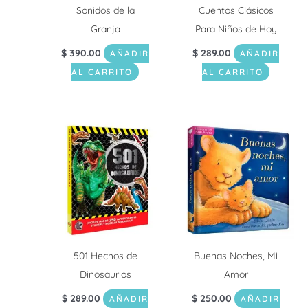
Sonidos de la
Cuentos Clásicos
Granja
Para Niños de Hoy
$
390.00
$
289.00
AÑADIR
AÑADIR
AL CARRITO
AL CARRITO
501 Hechos de
Buenas Noches, Mi
Dinosaurios
Amor
$
289.00
$
250.00
AÑADIR
AÑADIR