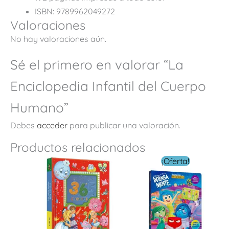
ISBN: 9789962049272
Valoraciones
No hay valoraciones aún.
Sé el primero en valorar “La
Enciclopedia Infantil del Cuerpo
Humano”
Debes
acceder
para publicar una valoración.
Productos relacionados
El
El
¡Oferta!
precio
precio
original
actual
era:
es:
$ 199.00.
$ 159.20