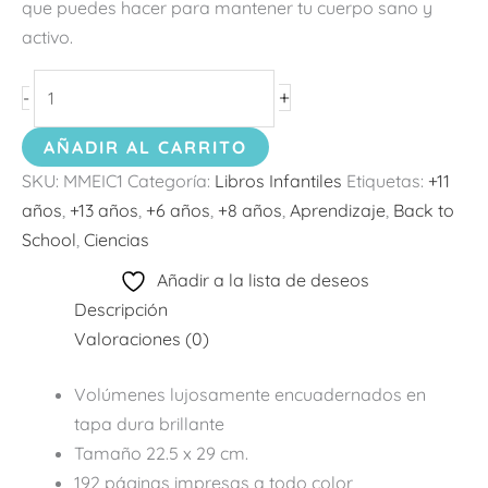
que puedes hacer para mantener tu cuerpo sano y
activo.
+
-
AÑADIR AL CARRITO
SKU:
MMEIC1
Categoría:
Libros Infantiles
Etiquetas:
+11
años
,
+13 años
,
+6 años
,
+8 años
,
Aprendizaje
,
Back to
School
,
Ciencias
Añadir a la lista de deseos
Descripción
Valoraciones (0)
Volúmenes lujosamente encuadernados en
tapa dura brillante
Tamaño 22.5 x 29 cm.
192 páginas impresas a todo color