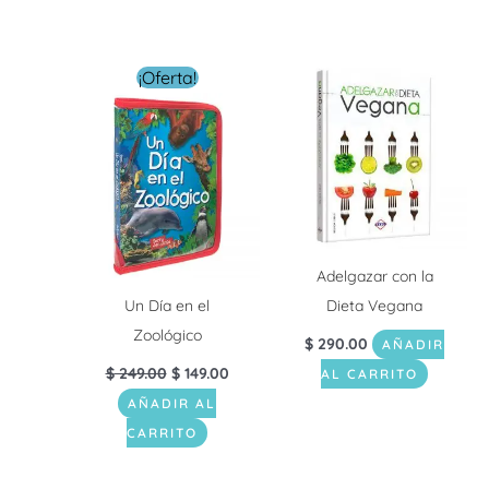
El
El
¡Oferta!
precio
precio
original
actual
era:
es:
$ 249.00.
$ 149.00.
Adelgazar con la
Un Día en el
Dieta Vegana
Zoológico
$
290.00
AÑADIR
$
249.00
$
149.00
AL CARRITO
AÑADIR AL
CARRITO