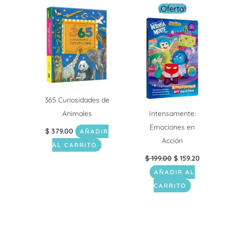
El
El
¡Oferta!
precio
precio
original
actual
era:
es:
$ 199.00.
$ 159.20
365 Curiosidades de
Animales
Intensamente:
Emociones en
$
379.00
AÑADIR
Acción
AL CARRITO
$
199.00
$
159.20
AÑADIR AL
CARRITO