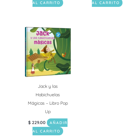
AL CARRITO
AL CARRITO
Jack y las
Habichuelas
Mágicas – Libro Pop
Up
$
229.00
AÑADIR
AL CARRITO