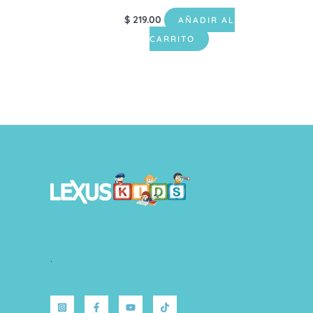
$
219.00
AÑADIR AL
CARRITO
.