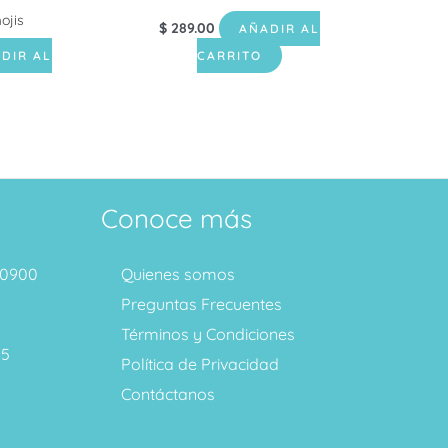
ojis
$
289.00
AÑADIR AL
DIR AL
CARRITO
Conoce más
1 0900
Quienes somos
Preguntas Frecuentes
Términos y Condiciones
95
Política de Privacidad
Contáctanos