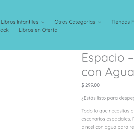
Libros Infantiles
Otras Categorias
Tiendas F
Pack
Libros en Oferta
Espacio –
Espacio
–
con Agu
Mi
Primera
$
299.00
Pintura
con
¿Estás listo para despe
Agua
cantidad
Todo lo que necesitas e
escenarios espaciales.
pincel con agua para r