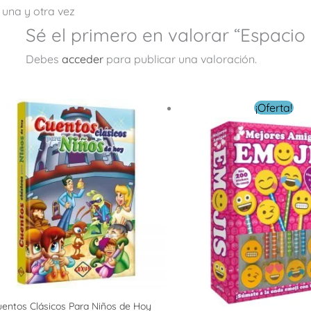
una y otra vez
Sé el primero en valorar “Espacio
Debes
acceder
para publicar una valoración.
El
El
¡Oferta!
precio
precio
original
actual
era:
es:
$ 219.00.
$ 79.00.
entos Clásicos Para Niños de Hoy