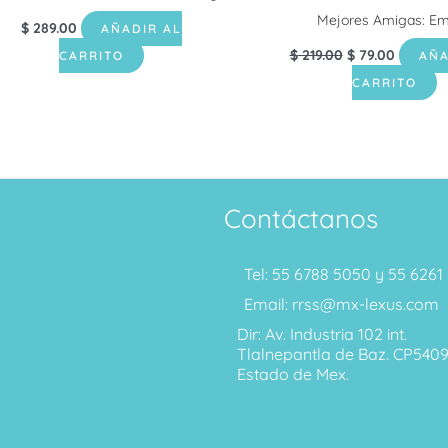
Mejores Amigas: Em
$
289.00
AÑADIR AL
$
219.00
$
79.00
CARRITO
AÑA
CARRITO
Contáctanos
Tel: 55 6788 5050 y 55 626
Email: rrss@mx-lexus.com
Dir: Av. Industria 102 int.
Tlalnepantla de Baz. CP540
Estado de Mex.