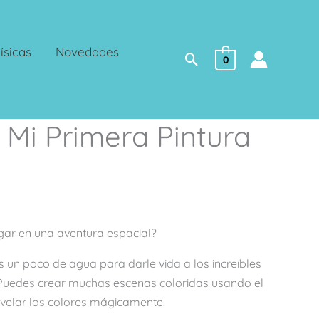
ísicas
Novedades
Buscar
0
 Mi Primera Pintura
a
gar en una aventura espacial?
s un poco de agua para darle vida a los increíbles
 Puedes crear muchas escenas coloridas usando el
evelar los colores mágicamente.