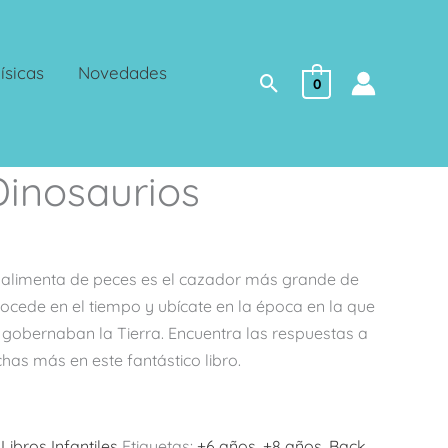
ísicas
Novedades
Buscar
0
Dinosaurios
 alimenta de peces es el cazador más grande de
ocede en el tiempo y ubícate en la época en la que
s gobernaban la Tierra. Encuentra las respuestas a
as más en este fantástico libro.
:
Libros Infantiles
Etiquetas:
+6 años
,
+8 años
,
Back