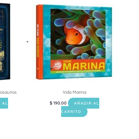
nosaurios
Vida Marina
$
190.00
 AL
AÑADIR AL
CARRITO