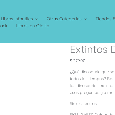
Libros Infantiles
Otras Categorias
Tiendas F
Pack
Libros en Oferta
Extintos 
$
279.00
¿Qué dinosaurio que se
todos los tiempos? Retr
los dinosaurios extinto
esas preguntas y a much
Sin existencias
SKU:
IGMLD1
Categoría