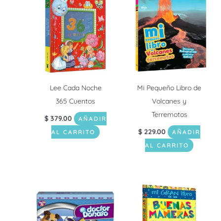
Lee Cada Noche
Mi Pequeño Libro de
365 Cuentos
Volcanes y
Terremotos
$
379.00
AÑADIR
$
229.00
AL CARRITO
AÑADIR
AL CARRITO