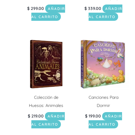
$
299.00
$
339.00
AÑADIR
AÑADIR
AL CARRITO
AL CARRITO
Colección de
Canciones Para
Huesos: Animales
Dormir
$
219.00
$
199.00
AÑADIR
AÑADIR
AL CARRITO
AL CARRITO