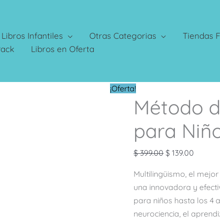
Libros Infantiles
Otras Categorias
Tiendas F
Pack
Libros en Oferta
El
El
¡Oferta!
Método d
precio
precio
original
actual
para Niño
era:
es:
$ 399.00.
$ 139.0
$
399.00
$
139.00
Multilingüismo, el mejor
una innovadora y efect
para niños hasta los 4 
neurociencia, el aprend