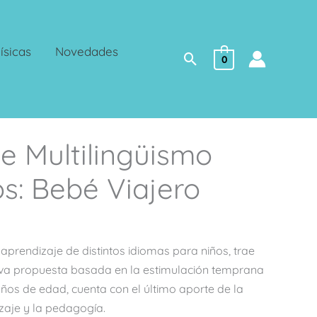
ísicas
Novedades
Buscar
0
e Multilingüismo
s: Bebé Viajero
0.
 aprendizaje de distintos idiomas para niños, trae
iva propuesta basada en la estimulación temprana
años de edad, cuenta con el último aporte de la
izaje y la pedagogía.