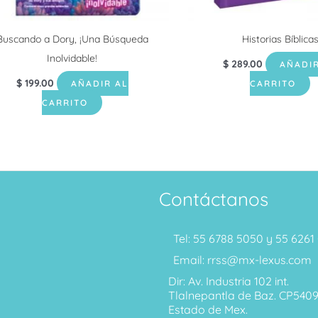
Buscando a Dory, ¡Una Búsqueda
Historias Bíblica
Inolvidable!
$
289.00
AÑADIR
$
199.00
AÑADIR AL
CARRITO
CARRITO
Contáctanos
Tel: 55 6788 5050 y 55 626
Email: rrss@mx-lexus.com
Dir: Av. Industria 102 int.
Tlalnepantla de Baz. CP540
Estado de Mex.