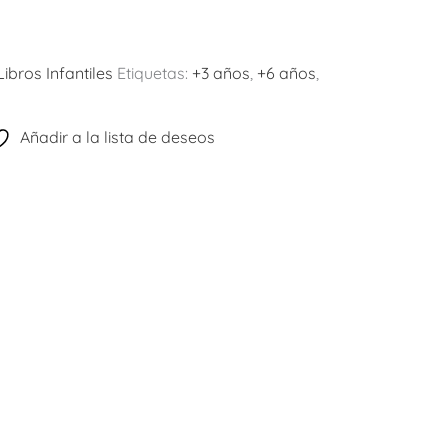
Libros Infantiles
Etiquetas:
+3 años
,
+6 años
,
Añadir a la lista de deseos