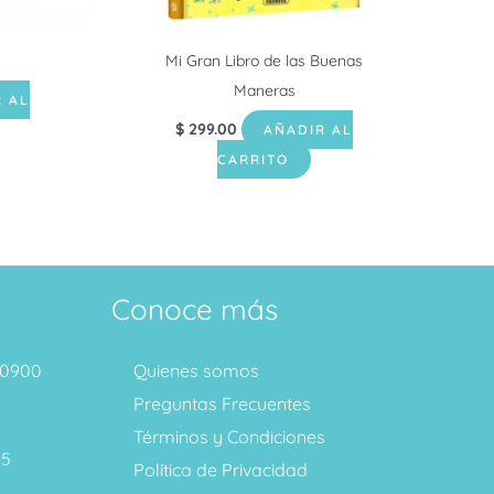
s
Mi Gran Libro de las Buenas
Maneras
 AL
$
299.00
AÑADIR AL
CARRITO
Conoce más
1 0900
Quienes somos
Preguntas Frecuentes
Términos y Condiciones
95
Política de Privacidad