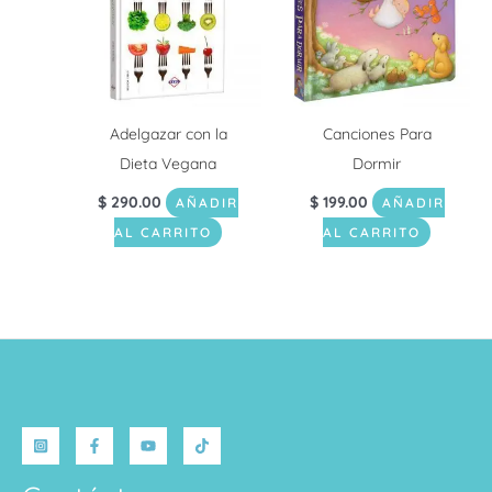
Adelgazar con la
Canciones Para
Dieta Vegana
Dormir
$
290.00
$
199.00
AÑADIR
AÑADIR
AL CARRITO
AL CARRITO