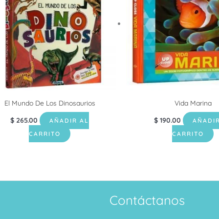
El Mundo De Los Dinosaurios
Vida Marina
$
265.00
$
190.00
AÑADIR AL
AÑADIR
CARRITO
CARRITO
Contáctanos