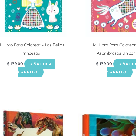
i Libro Para Colorear – Las Bellas
Mi Libro Para Colorear
Princesas
Asombrosos Unicor
$
139.00
$
139.00
AÑADIR AL
AÑADIR
CARRITO
CARRITO