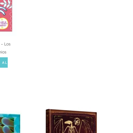
 – Los
nios
 AL