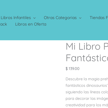
Libros Infantiles
Otras Categorias
Tiendas F
Pack
Libros en Oferta
Mi Libro 
Mi
Libro
Fantástic
Para
Colorear
$
139.00
-
Los
Descubre la magia prehi
Fantásticos
fantásticos dinosaurios’
Dinosaurios
siguiendo las líneas co
cantidad
para decorar las imágen
creatividad para los m