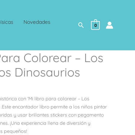
ísicas
Novedades
Buscar
0
Para Colorear – Los
os Dinosaurios
stórica con ‘Mi libro para colorear – Los
 .Este encantador libro permite a los niños pintar
loridas y usar brillantes stickers con pegamento
es. ¡Una experiencia llena de diversión y
ás pequeños!