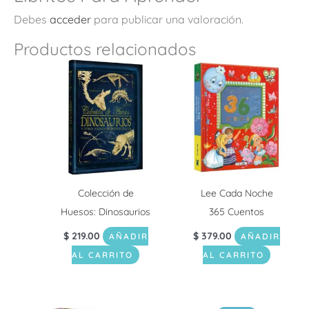
Debes
acceder
para publicar una valoración.
Productos relacionados
Colección de
Lee Cada Noche
Huesos: Dinosaurios
365 Cuentos
$
219.00
$
379.00
AÑADIR
AÑADIR
AL CARRITO
AL CARRITO