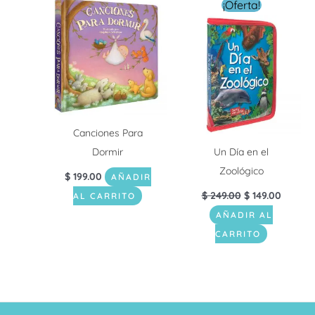
El
El
¡Oferta!
precio
precio
original
actual
era:
es:
$ 249.00.
$ 149.0
Canciones Para
Dormir
Un Día en el
Zoológico
$
199.00
AÑADIR
$
249.00
$
149.00
AL CARRITO
AÑADIR AL
CARRITO