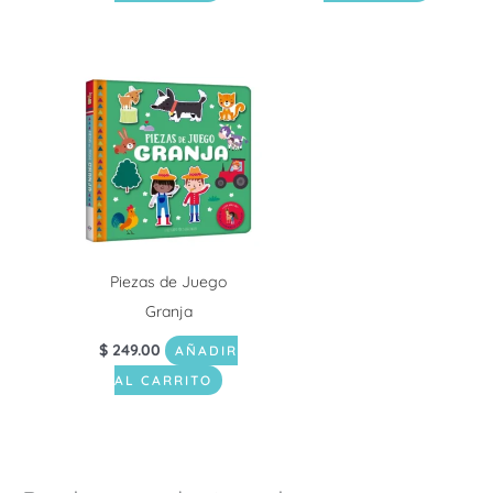
Piezas de Juego
Granja
$
249.00
AÑADIR
AL CARRITO