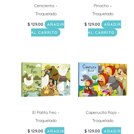
Cenicienta –
Pinocho –
Troquelado
Troquelado
$
129.00
$
129.00
AÑADIR
AÑADIR
AL CARRITO
AL CARRITO
El Patito Feo –
Caperucita Roja –
Troquelado
Troquelado
$
129.00
$
129.00
AÑADIR
AÑADIR