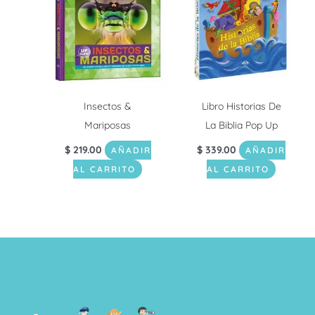
Insectos &
Libro Historias De
Mariposas
La Biblia Pop Up
$
219.00
$
339.00
AÑADIR
AÑADIR
AL CARRITO
AL CARRITO