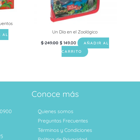
uentos
Un Día en el Zoológico
 AL
$
249.00
$
149.00
AÑADIR AL
CARRITO
Conoce más
1 0900
Quienes somos
Preguntas Frecuentes
Términos y Condiciones
95
Política de Privacidad