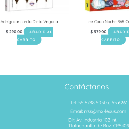
Adelgazar con la Dieta Vegana
Lee Cada Noche 365 C
$
290.00
$
379.00
AÑADIR AL
AÑADIR
CARRITO
CARRITO
Contáctanos
Tel: 55 6788 5050 y 55 626
Email: rrss@mx-lexus.com
Dir: Av. Industria 102 int.
Tlalnepantla de Baz. CP540