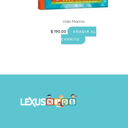
Vida Marina
$
190.00
AÑADIR AL
CARRITO