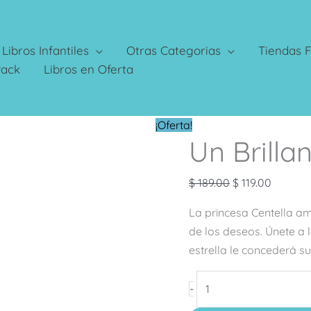
Libros Infantiles
Otras Categorias
Tiendas F
Pack
Libros en Oferta
Un
El
El
¡Oferta!
Un Brill
Brillante
precio
precio
Cuento
original
actual
de
era:
es:
$
189.00
$
119.00
Hadas
$ 189.00.
$ 119.00
La princesa Centella ama
cantidad
de los deseos. Únete a l
estrella le concederá s
-