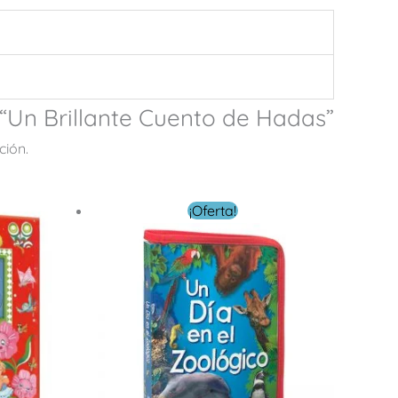
 “Un Brillante Cuento de Hadas”
ción.
El
El
¡Oferta!
precio
precio
original
actual
era:
es:
$ 249.00.
$ 149.00.