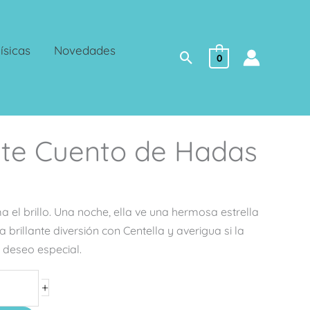
ísicas
Novedades
Buscar
0
ante Cuento de Hadas
.
 el brillo. Una noche, ella ve una hermosa estrella
a brillante diversión con Centella y averigua si la
u deseo especial.
+