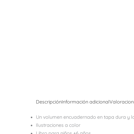
Descripción
Información adicional
Valoracion
Un volumen encuadernado en tapa dura y 
Ilustraciones a color
Libro para niños +6 años