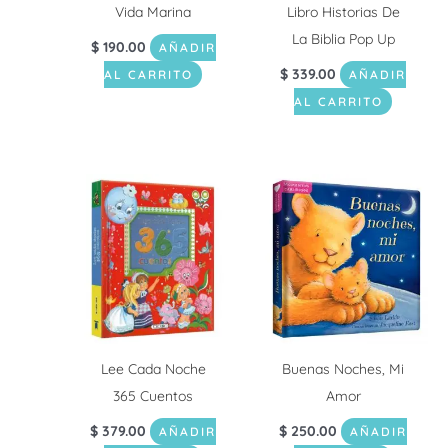
Vida Marina
Libro Historias De
La Biblia Pop Up
$
190.00
AÑADIR
$
339.00
AL CARRITO
AÑADIR
AL CARRITO
Lee Cada Noche
Buenas Noches, Mi
365 Cuentos
Amor
$
379.00
$
250.00
AÑADIR
AÑADIR