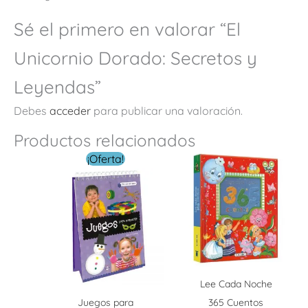
Sé el primero en valorar “El
Unicornio Dorado: Secretos y
Leyendas”
Debes
acceder
para publicar una valoración.
Productos relacionados
El
El
¡Oferta!
precio
precio
original
actual
era:
es:
$ 229.00.
$ 99.00.
Lee Cada Noche
Juegos para
365 Cuentos