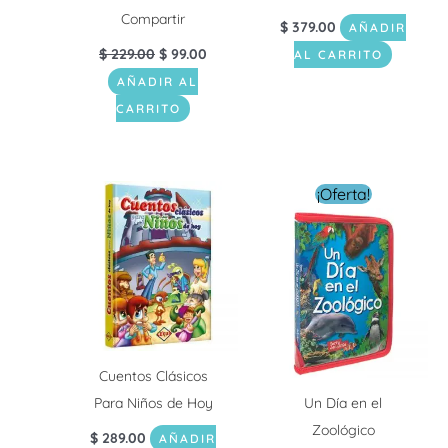
Compartir
$
379.00
AÑADIR
$
229.00
$
99.00
AL CARRITO
AÑADIR AL
CARRITO
El
El
¡Oferta!
precio
precio
original
actual
era:
es:
$ 249.00.
$ 149.0
Cuentos Clásicos
Para Niños de Hoy
Un Día en el
Zoológico
$
289.00
AÑADIR