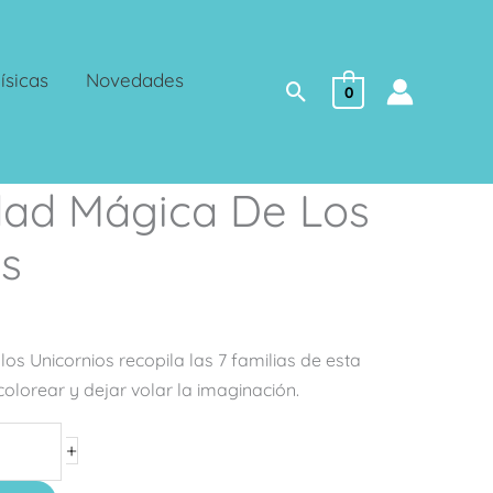
ísicas
Novedades
Buscar
0
dad Mágica De Los
os
os Unicornios recopila las 7 familias de esta
olorear y dejar volar la imaginación.
+