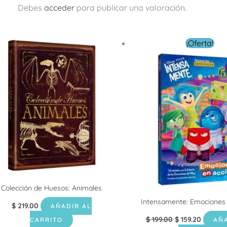
Debes
acceder
para publicar una valoración.
El
El
¡Oferta!
precio
precio
original
actual
era:
es:
$ 199.00.
$ 159.20
Colección de Huesos: Animales
Intensamente: Emociones 
$
219.00
AÑADIR AL
$
199.00
$
159.20
CARRITO
AÑA