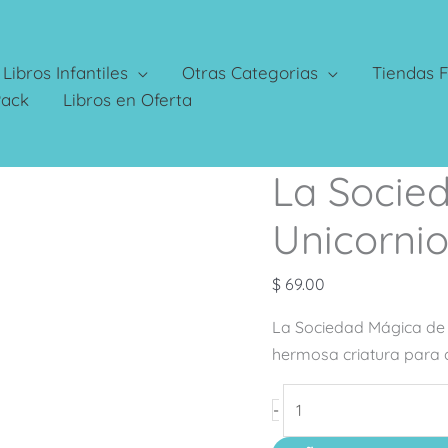
Libros Infantiles
Otras Categorias
Tiendas F
Pack
Libros en Oferta
La Socie
La
Sociedad
Unicorni
Mágica
De
$
69.00
Los
Unicornios
La Sociedad Mágica de l
cantidad
hermosa criatura para c
-