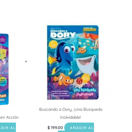
.
Buscando a Dory, ¡Una Búsqueda
en Acción
Inolvidable!
$
199.00
DIR AL
AÑADIR AL