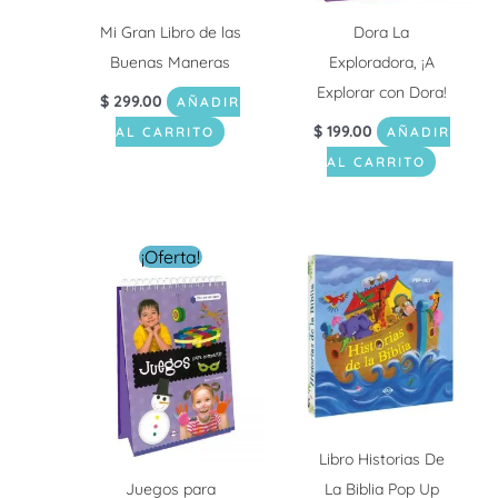
Mi Gran Libro de las
Dora La
Buenas Maneras
Exploradora, ¡A
Explorar con Dora!
$
299.00
AÑADIR
$
199.00
AL CARRITO
AÑADIR
AL CARRITO
El
El
¡Oferta!
precio
precio
original
actual
era:
es:
$ 229.00.
$ 99.00.
Libro Historias De
Juegos para
La Biblia Pop Up