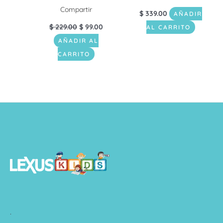
Compartir
$
339.00
AÑADIR
$
229.00
$
99.00
AL CARRITO
AÑADIR AL
CARRITO
.