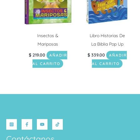
Insectos &
Libro Historias De
Mariposas
La Biblia Pop Up
$
219.00
$
339.00
AÑADIR
AÑADIR
AL CARRITO
AL CARRITO
Contáctanos