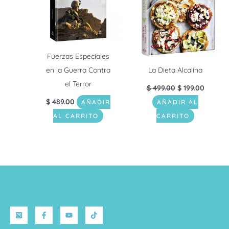
Fuerzas Especiales
en la Guerra Contra
La Dieta Alcalina
el Terror
$
499.00
$
199.00
$
489.00
AÑADIR
AÑADIR AL
AL CARRITO
CARRITO