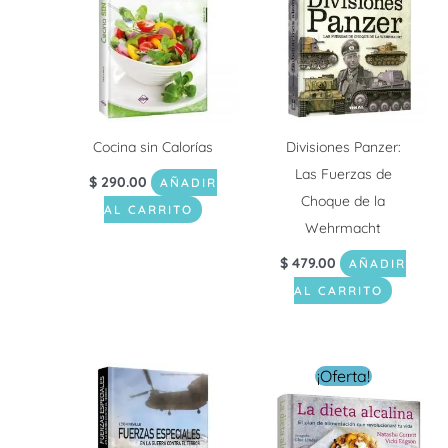
Cocina sin Calorías
Divisiones Panzer:
Las Fuerzas de
$
290.00
AÑADIR
Choque de la
AL CARRITO
Wehrmacht
$
479.00
AÑADIR
AL CARRITO
El
El
¡Oferta!
precio
precio
original
actual
era:
es:
$ 499.00.
$ 199.0