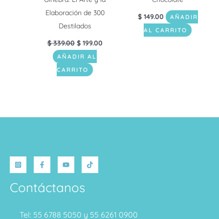
Elaboración de 300
$
149.00
AÑADIR
Destilados
AL CARRITO
$
339.00
$
199.00
AÑADIR AL
CARRITO
Contáctanos
Tel: 55 6788 5050 y 55 6261 0900