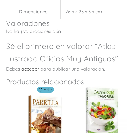
Dimensiones
26.5 × 23 × 3.5 cm
Valoraciones
No hay valoraciones aún.
Sé el primero en valorar “Atlas
Ilustrado Oficios Muy Antiguos”
Debes
acceder
para publicar una valoración.
Productos relacionados
El
El
¡Oferta!
precio
precio
original
actual
era:
es:
$ 334.00.
$ 99.00.