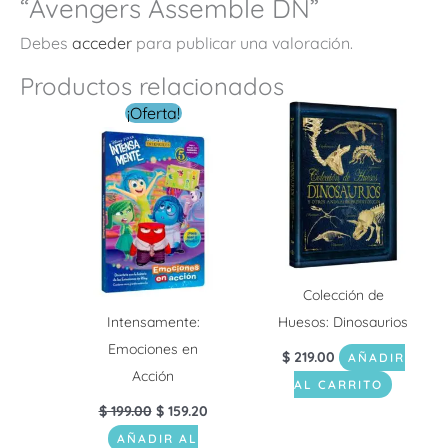
“Avengers Assemble DÑ”
Debes
acceder
para publicar una valoración.
Productos relacionados
El
El
¡Oferta!
precio
precio
original
actual
era:
es:
$ 199.00.
$ 159.20.
Colección de
Intensamente:
Huesos: Dinosaurios
Emociones en
$
219.00
AÑADIR
Acción
AL CARRITO
$
199.00
$
159.20
AÑADIR AL