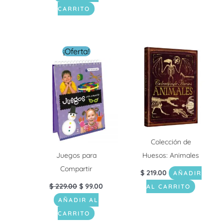
CARRITO
El
El
¡Oferta!
precio
precio
original
actual
era:
es:
$ 229.00.
$ 99.00.
Colección de
Juegos para
Huesos: Animales
Compartir
$
219.00
AÑADIR
$
229.00
$
99.00
AL CARRITO
AÑADIR AL
CARRITO