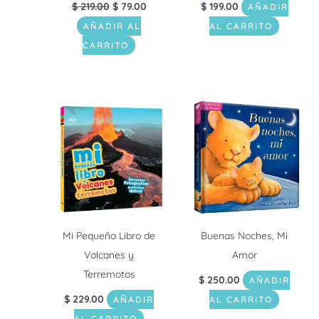
$
219.00
$
79.00
$
199.00
AÑADIR
AÑADIR AL
AL CARRITO
CARRITO
Mi Pequeño Libro de
Buenas Noches, Mi
Volcanes y
Amor
Terremotos
$
250.00
AÑADIR
$
229.00
AÑADIR
AL CARRITO
AL CARRITO