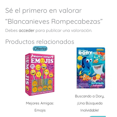
Sé el primero en valorar
“Blancanieves Rompecabezas”
Debes
acceder
para publicar una valoración.
Productos relacionados
El
El
¡Oferta!
precio
precio
original
actual
era:
es:
$ 219.00.
$ 79.00.
Buscando a Dory,
Mejores Amigas:
¡Una Búsqueda
Emojis
Inolvidable!