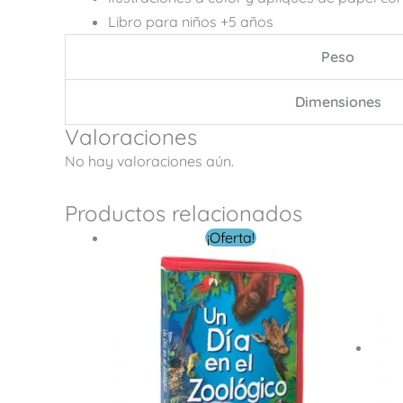
Libro para niños +5 años
Peso
Dimensiones
Valoraciones
No hay valoraciones aún.
Productos relacionados
El
El
¡Oferta!
precio
precio
original
actual
era:
es:
$ 249.00.
$ 149.00.