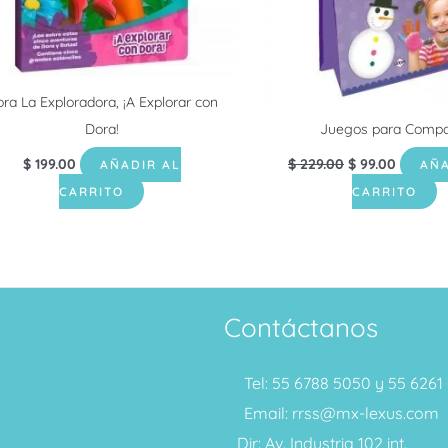
ra La Exploradora, ¡A Explorar con
Dora!
Juegos para Compar
$
199.00
$
229.00
$
99.00
AÑADIR AL
AÑA
CARRITO
CARRITO
Contáctanos
Tel: 55 6788 5050 y 55 626
Email: rrss@mx-lexus.com
Dir: Av. Industria 102 int.