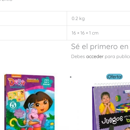
0.2 kg
16 × 16 × 1 cm
Sé el primero e
Debes
acceder
para public
El
El
¡Oferta!
precio
precio
original
actual
era:
es:
$ 229.00.
$ 99.00.