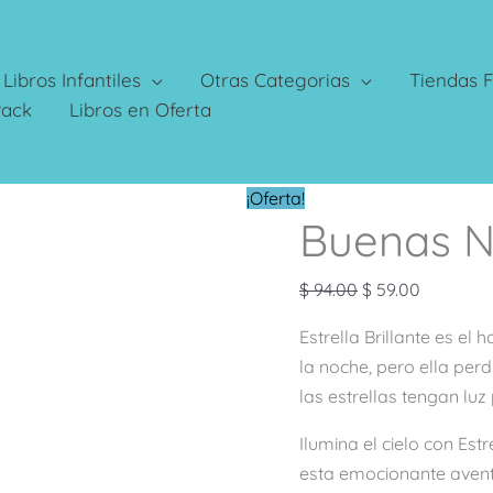
Libros Infantiles
Otras Categorias
Tiendas F
Pack
Libros en Oferta
El
El
¡Oferta!
Buenas 
precio
precio
original
actual
era:
es:
$
94.00
$
59.00
$ 94.00.
$ 59.00.
Estrella Brillante es el
la noche, pero ella per
las estrellas tengan luz
Ilumina el cielo con Est
esta emocionante avent