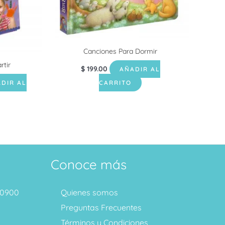
Canciones Para Dormir
tir
$
199.00
AÑADIR AL
DIR AL
CARRITO
Conoce más
1 0900
Quienes somos
Preguntas Frecuentes
Términos y Condiciones