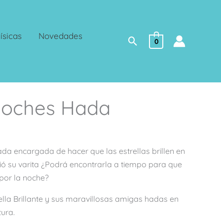
ísicas
Novedades
Buscar
0
Noches Hada
 hada encargada de hacer que las estrellas brillen en
dió su varita ¿Podrá encontrarla a tiempo para que
 por la noche?
rella Brillante y sus maravillosas amigas hadas en
ura.