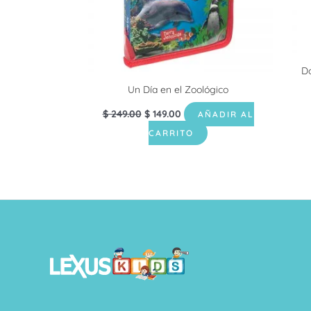
Do
Un Día en el Zoológico
$
249.00
$
149.00
AÑADIR AL
CARRITO