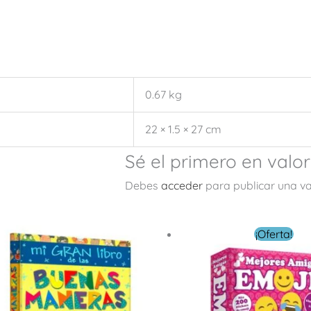
0.67 kg
22 × 1.5 × 27 cm
Sé el primero en valor
Debes
acceder
para publicar una va
El
El
¡Oferta!
precio
precio
original
actual
era:
es:
$ 219.00.
$ 79.00.