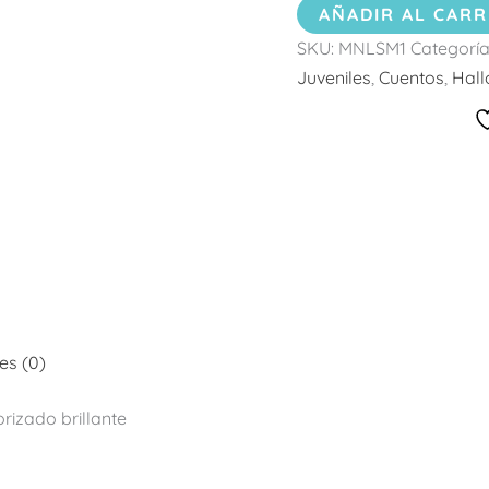
AÑADIR AL CARR
SKU:
MNLSM1
Categoría
Juveniles
,
Cuentos
,
Hal
es (0)
izado brillante