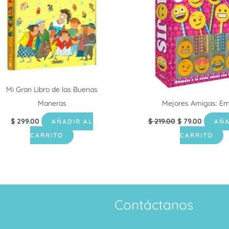
Mi Gran Libro de las Buenas
Maneras
Mejores Amigas: Em
$
299.00
$
219.00
$
79.00
AÑADIR AL
AÑA
CARRITO
CARRITO
Contáctanos