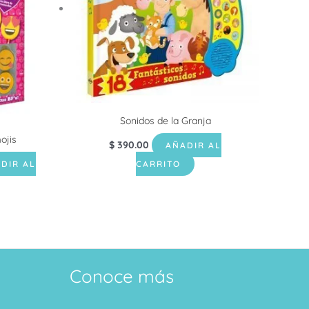
Sonidos de la Granja
ojis
$
390.00
AÑADIR AL
DIR AL
CARRITO
Conoce más