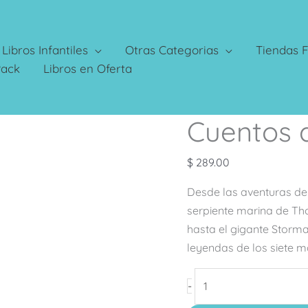
Libros Infantiles
Otras Categorias
Tiendas F
Pack
Libros en Oferta
Cuentos d
Cuentos
de
los
$
289.00
Siete
Desde las aventuras de 
Mares
serpiente marina de Tho
cantidad
hasta el gigante Storma
leyendas de los siete m
-