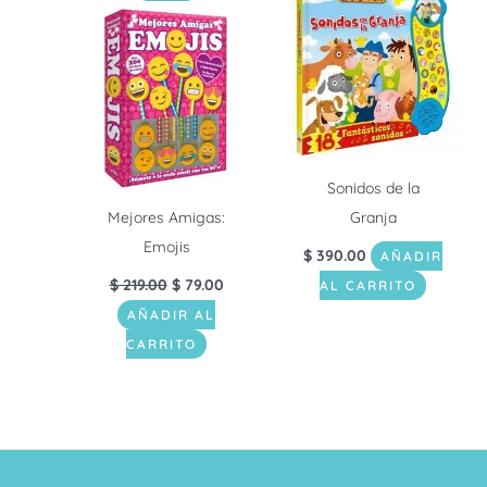
precio
precio
original
actual
era:
es:
$ 219.00.
$ 79.00.
Sonidos de la
Mejores Amigas:
Granja
Emojis
$
390.00
AÑADIR
$
219.00
$
79.00
AL CARRITO
AÑADIR AL
CARRITO