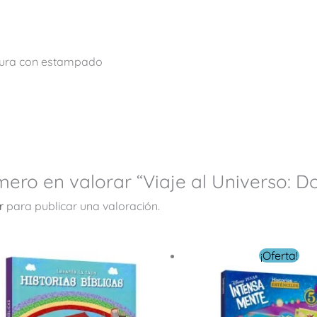
dura con estampado
imero en valorar “Viaje al Universo: 
r
para publicar una valoración.
El
El
¡Oferta!
precio
precio
original
actual
era:
es:
$ 199.00.
$ 159.20