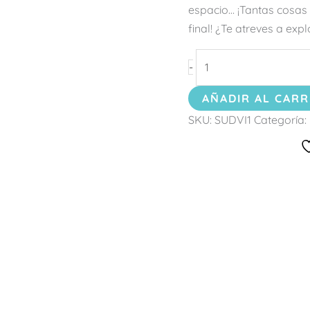
espacio… ¡Tantas cosas 
final! ¿Te atreves a exp
-
AÑADIR AL CARR
SKU:
SUDVI1
Categoría: