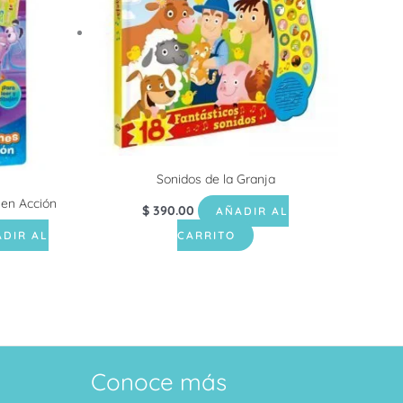
Sonidos de la Granja
en Acción
$
390.00
AÑADIR AL
DIR AL
CARRITO
Conoce más