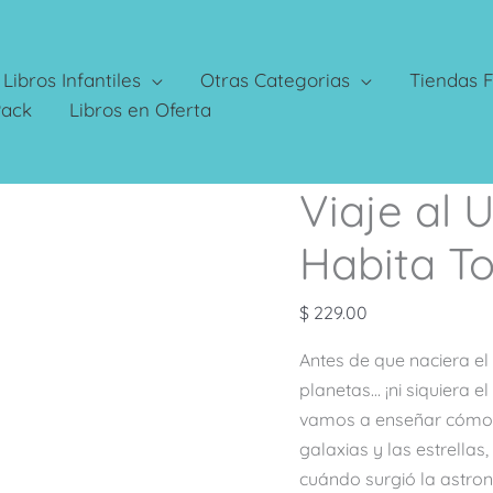
Libros Infantiles
Otras Categorias
Tiendas F
Pack
Libros en Oferta
Viaje al 
Viaje
al
Habita To
Universo:
Donde
$
229.00
Habita
Todo
Antes de que naciera el u
lo
planetas… ¡ni siquiera e
que
vamos a enseñar cómo e
Existe
galaxias y las estrellas,
cantidad
cuándo surgió la astron