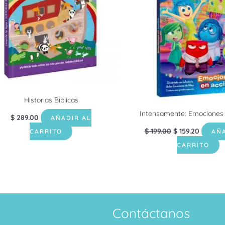
Historias Bíblicas
Intensamente: Emociones 
$
289.00
AÑADIR AL
$
199.00
$
159.20
CARRITO
AÑA
CARRITO
Contáctanos