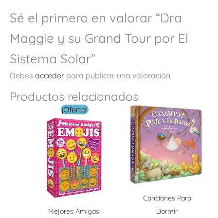
Sé el primero en valorar “Dra
Maggie y su Grand Tour por El
Sistema Solar”
Debes
acceder
para publicar una valoración.
Productos relacionados
El
El
¡Oferta!
precio
precio
original
actual
era:
es:
$ 219.00.
$ 79.00.
Canciones Para
Mejores Amigas:
Dormir