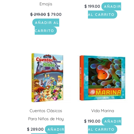
Emojis
$
199.00
AÑADIR
$
219.00
$
79.00
AL CARRITO
AÑADIR AL
CARRITO
Cuentos Clásicos
Vida Marina
Para Niños de Hoy
$
190.00
AÑADIR
$
289.00
AÑADIR
AL CARRITO