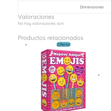
Dimensiones
Valoraciones
No hay valoraciones aún.
Productos relacionados
El
El
¡Oferta!
precio
precio
original
actual
era:
es:
$ 219.00.
$ 79.00.