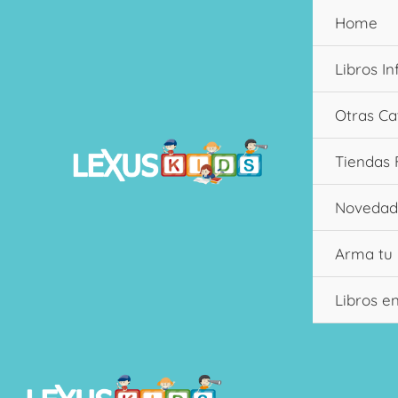
Ir
Home
al
contenido
Libros In
Otras Ca
Tiendas 
Novedad
Arma tu
Libros e