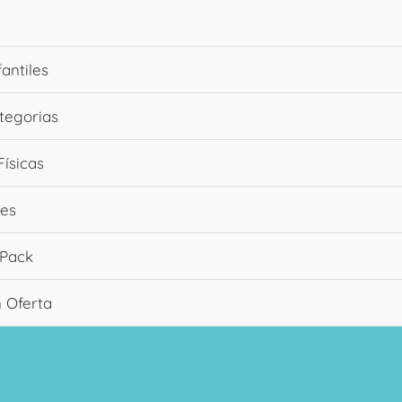
fantiles
tegorias
Físicas
es
 Pack
n Oferta