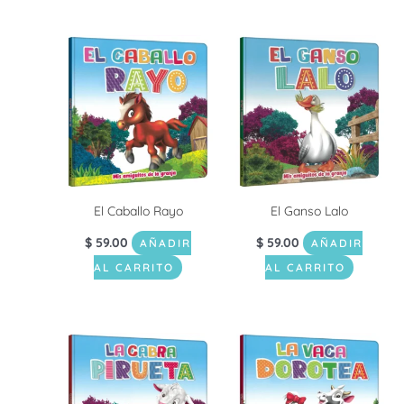
El Caballo Rayo
El Ganso Lalo
$
59.00
$
59.00
AÑADIR
AÑADIR
AL CARRITO
AL CARRITO