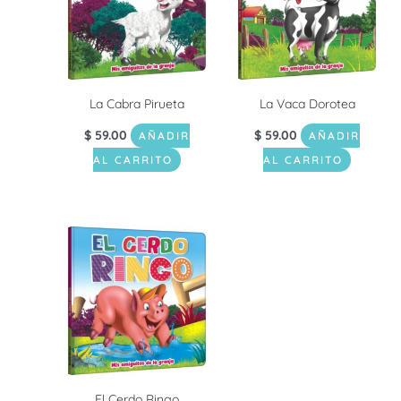
La Cabra Pirueta
La Vaca Dorotea
$
59.00
$
59.00
AÑADIR
AÑADIR
AL CARRITO
AL CARRITO
El Cerdo Ringo