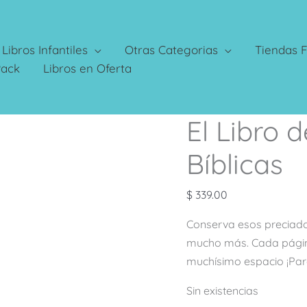
Libros Infantiles
Otras Categorias
Tiendas F
Pack
Libros en Oferta
El Libro 
Bíblicas
$
339.00
Conserva esos preciado
mucho más. Cada págin
muchísimo espacio ¡Par
Sin existencias