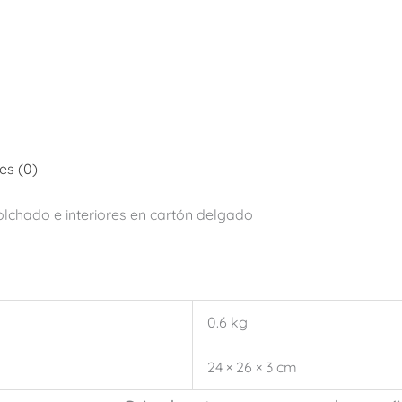
es (0)
chado e interiores en cartón delgado
0.6 kg
24 × 26 × 3 cm