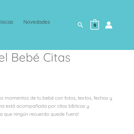
ísicas
Novedades
Buscar
0
del Bebé Citas
s momentos de tu bebé con fotos, textos, fechas y
a está acompañada por citas bíblicas y
a que ningún recuerdo quede fuera!