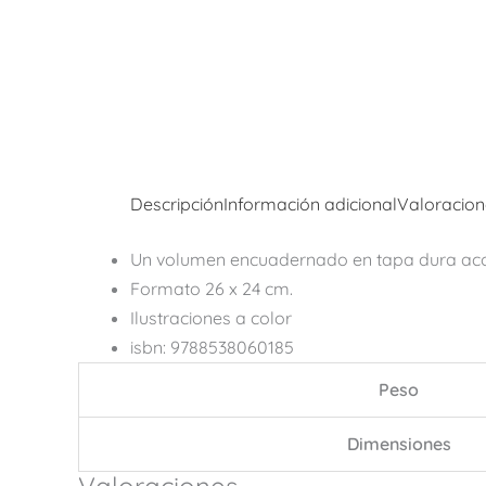
Descripción
Información adicional
Valoracion
Un volumen encuadernado en tapa dura acol
Formato 26 x 24 cm.
Ilustraciones a color
isbn: 9788538060185
Peso
Dimensiones
Valoraciones