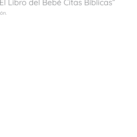
El Libro del Bebé Citas Bíblicas”
ón.