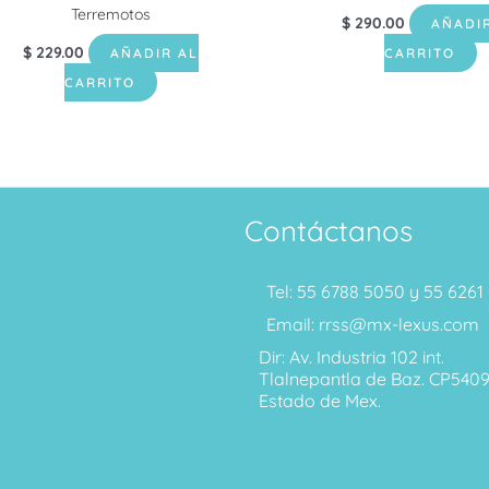
Terremotos
$
290.00
AÑADI
$
229.00
AÑADIR AL
CARRITO
CARRITO
Contáctanos
Tel: 55 6788 5050 y 55 626
Email: rrss@mx-lexus.com
Dir: Av. Industria 102 int.
Tlalnepantla de Baz. CP540
Estado de Mex.