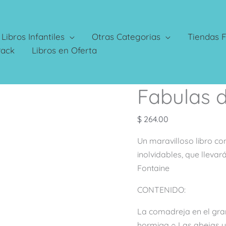
Libros Infantiles
Otras Categorias
Tiendas F
Pack
Libros en Oferta
Fabulas 
Fabulas
de
La
$
264.00
Fontaine
Un maravilloso libro co
cantidad
inolvidables, que lleva
Fontaine
CONTENIDO:
La comadreja en el gran
hormiga ○ Las abejas y l