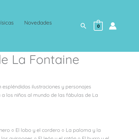
ísicas
Novedades
Buscar
0
de La Fontaine
n espléndidas ilustraciones y personajes
rá a los niños al mundo de las fábulas de La
ero ○ El lobo y el cordero ○ La paloma y la
os avispones ○ El león y el ratón ○ El burro y el