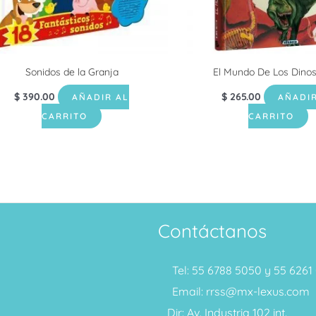
Sonidos de la Granja
El Mundo De Los Dinos
$
390.00
$
265.00
AÑADIR AL
AÑADIR
CARRITO
CARRITO
Contáctanos
Tel: 55 6788 5050 y 55 626
Email: rrss@mx-lexus.com
Dir: Av. Industria 102 int.