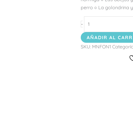
perro ○ La golondrina y 
-
AÑADIR AL CARR
SKU:
MNFON1
Categorí