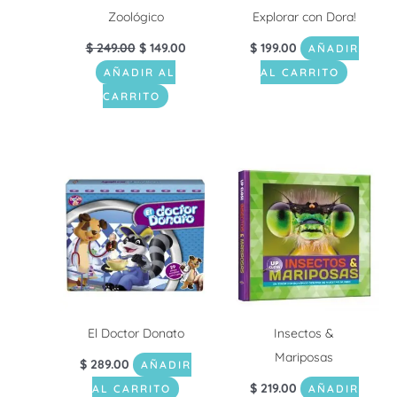
Zoológico
Explorar con Dora!
$
249.00
$
149.00
$
199.00
AÑADIR
AÑADIR AL
AL CARRITO
CARRITO
El Doctor Donato
Insectos &
Mariposas
$
289.00
AÑADIR
$
219.00
AL CARRITO
AÑADIR