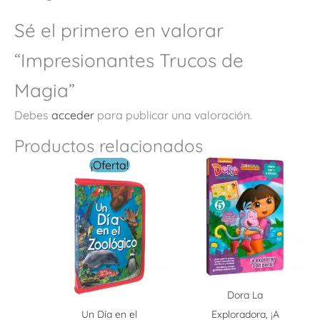
Sé el primero en valorar
“Impresionantes Trucos de
Magia”
Debes
acceder
para publicar una valoración.
Productos relacionados
El
El
¡Oferta!
precio
precio
original
actual
era:
es:
$ 249.00.
$ 149.00.
Dora La
Un Día en el
Exploradora, ¡A