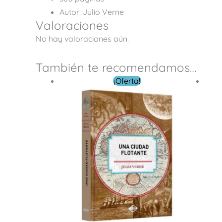
Autor: Julio Verne
Valoraciones
No hay valoraciones aún.
También te recomendamos…
El
El
¡Oferta!
precio
precio
original
actual
era:
es:
$ 299.00.
$ 99.00.