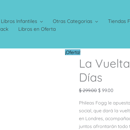
Libros Infantiles
Otras Categorias
Tiendas F
Pack
Libros en Oferta
El
El
¡Oferta!
La Vuelt
precio
precio
original
actual
Días
era:
es:
$ 299.00.
$ 99.00.
$
299.00
$
99.00
Phileas Fogg le apuest
social, que dará la vuel
en Londres, acompañad
juntos afrontarán todo 