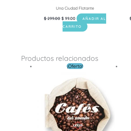
Una Ciudad Flotante
$
299.00
$
99.00
AÑADIR AL
CARRITO
Productos relacionados
El
El
¡Oferta!
precio
precio
original
actual
era:
es:
$ 149.00.
$ 49.00.