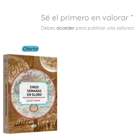
Sé el primero en valorar 
Debes
acceder
para publicar una valoraci
El
El
¡Oferta!
precio
precio
original
actual
era:
es:
$ 299.00.
$ 99.00.