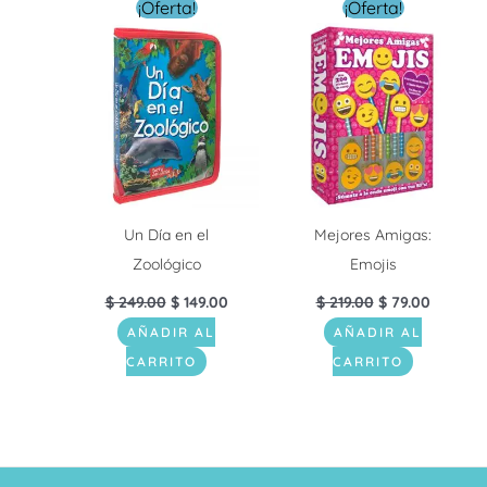
El
El
El
El
¡Oferta!
¡Oferta!
precio
precio
precio
precio
original
actual
original
actual
era:
es:
era:
es:
$ 249.00.
$ 149.00.
$ 219.00.
$ 79.00.
Un Día en el
Mejores Amigas:
Zoológico
Emojis
$
249.00
$
149.00
$
219.00
$
79.00
AÑADIR AL
AÑADIR AL
CARRITO
CARRITO