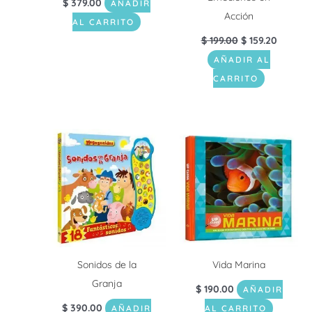
$
379.00
AÑADIR
Acción
AL CARRITO
$
199.00
$
159.20
AÑADIR AL
CARRITO
Sonidos de la
Vida Marina
Granja
$
190.00
AÑADIR
$
390.00
AÑADIR
AL CARRITO