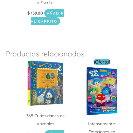
a Escribir
$
159.00
AÑADIR
AL CARRITO
Productos relacionados
El
El
¡Oferta!
precio
precio
original
actual
era:
es:
$ 199.00.
$ 159.20
365 Curiosidades de
Animales
Intensamente:
Emociones en