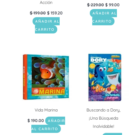
Acción
$
229.00
$
99.00
$
199.00
$
159.20
AÑADIR AL
AÑADIR AL
CARRITO
CARRITO
Vida Marina
Buscando a Dory,
¡Una Búsqueda
$
190.00
AÑADIR
Inolvidable!
AL CARRITO