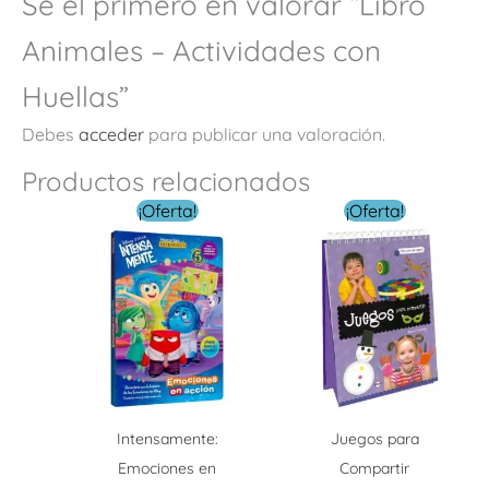
Sé el primero en valorar “Libro
Animales – Actividades con
Huellas”
Debes
acceder
para publicar una valoración.
Productos relacionados
El
El
El
El
¡Oferta!
¡Oferta!
precio
precio
precio
precio
original
actual
original
actual
era:
es:
era:
es:
$ 199.00.
$ 159.20.
$ 229.00.
$ 99.00.
Intensamente:
Juegos para
Emociones en
Compartir