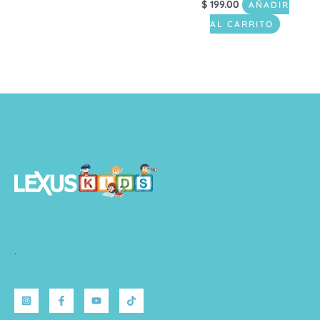
$
199.00
AÑADIR
AL CARRITO
.