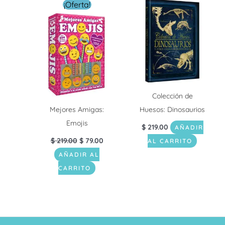
El
El
¡Oferta!
precio
precio
original
actual
era:
es:
$ 219.00.
$ 79.00.
Colección de
Mejores Amigas:
Huesos: Dinosaurios
Emojis
$
219.00
AÑADIR
$
219.00
$
79.00
AL CARRITO
AÑADIR AL
CARRITO