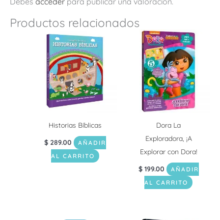
Debes
acceder
para publicar una valoración.
Productos relacionados
Historias Bíblicas
Dora La
Exploradora, ¡A
$
289.00
AÑADIR
Explorar con Dora!
AL CARRITO
$
199.00
AÑADIR
AL CARRITO