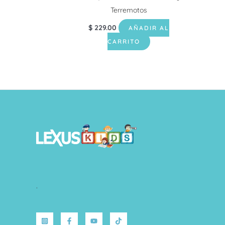
Terremotos
$
229.00
AÑADIR AL
CARRITO
.