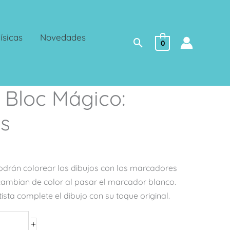
ísicas
Novedades
Buscar
0
 Bloc Mágico:
os
podrán colorear los dibujos con los marcadores
cambian de color al pasar el marcador blanco.
ista complete el dibujo con su toque original.
+