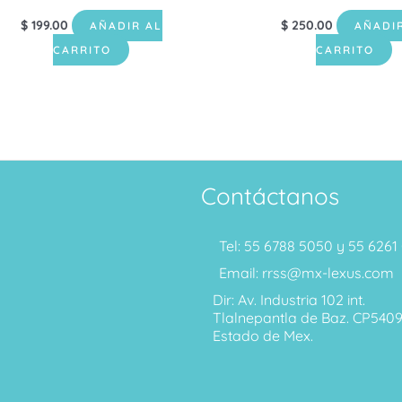
$
199.00
$
250.00
AÑADIR AL
AÑADI
CARRITO
CARRITO
Contáctanos
Tel: 55 6788 5050 y 55 626
Email: rrss@mx-lexus.com
Dir: Av. Industria 102 int.
Tlalnepantla de Baz. CP540
Estado de Mex.