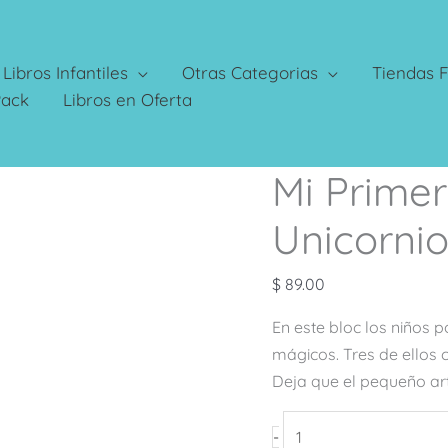
Libros Infantiles
Otras Categorias
Tiendas F
Pack
Libros en Oferta
Mi Primer
Mi
Primer
Unicorni
Bloc
Mágico:
$
89.00
Unicornios
cantidad
En este bloc los niños 
mágicos. Tres de ellos 
Deja que el pequeño art
-