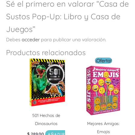
Sé el primero en valorar “Casa de
Sustos Pop-Up: Libro y Casa de
Juegos”
Debes
acceder
para publicar una valoración.
Productos relacionados
El
El
¡Oferta!
precio
precio
original
actual
era:
es:
$ 219.00.
$ 79.00.
501 Hechos de
Dinosaurios
Mejores Amigas:
Emojis
$
289.00
AÑADIR