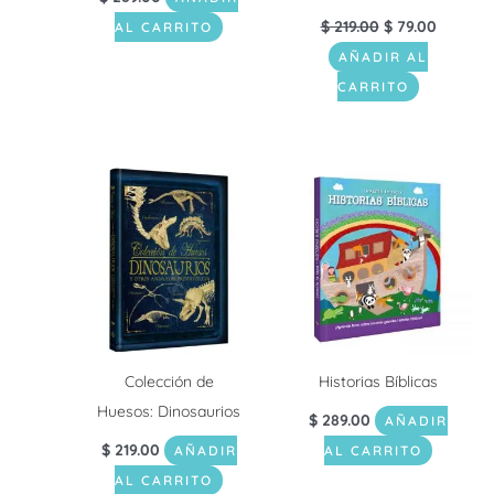
$
219.00
$
79.00
AL CARRITO
AÑADIR AL
CARRITO
Colección de
Historias Bíblicas
Huesos: Dinosaurios
$
289.00
AÑADIR
$
219.00
AÑADIR
AL CARRITO
AL CARRITO